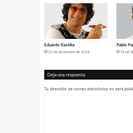
i
c
o
Eduardo Kastika
Pablo Pal
23 de diciembre de 2024
14 de f
Deja una respuesta
Tu dirección de correo electrónico no será publ
C
o
m
e