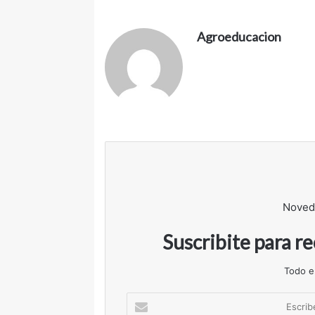
i
l
Agroeducacion
Noved
Suscribite para r
Todo e
E
s