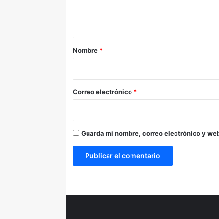
n
t
a
r
Nombre
*
i
o
*
Correo electrónico
*
Guarda mi nombre, correo electrónico y we