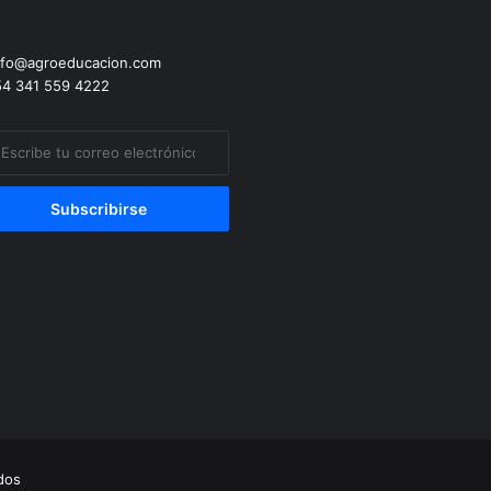
fo@agroeducacion.com
4 341 559 4222
ibe
eo
trónico
ados