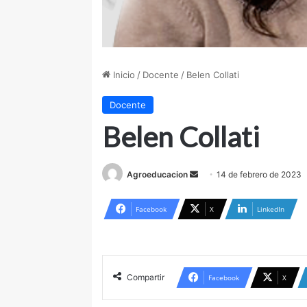
Inicio
/
Docente
/
Belen Collati
Docente
Belen Collati
Agroeducacion
S
14 de febrero de 2023
e
n
Facebook
X
LinkedIn
d
a
n
e
Compartir
Facebook
X
m
a