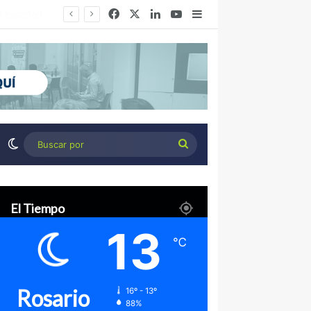
Facebook
X
LinkedIn
YouTube
Barra lateral
Desierto Verde: cómo transformar la estepa patagónica en un proyecto agroindustrial de exportación
Switch skin
Buscar
por
El Tiempo
13
℃
Rosario
16º - 13º
88%