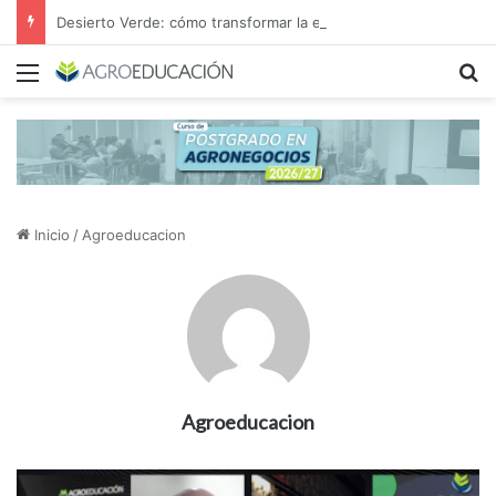
Desierto Verde: cómo transformar la estepa patagónica en un proyecto agroindustrial de exportación
Menú
B
Inicio
/
Agroeducacion
Agroeducacion