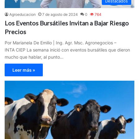
Destacados
Agroeducacion
7 de agosto de 2024
0
764
Los Eventos Bursátiles Invitan a Bajar Riesgo
Precios
Por Marianela De Emilio | Ing. Agr. Msc. Agronegocios –
INTA CIEP La semana inició con eventos bursátiles que dieron
mucho que hablar, al punto…
Leer más »