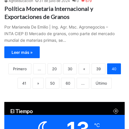
Agroeducacion
31 de julio de 2024
0
679
Política Monetaria Internacional y
Exportaciones de Granos
Por Marianela De Emilio | Ing. Agr. Msc. Agronegocios –
INTA CIEP El Mercado de granos, como parte del mercado
mundial de materias primas, se…
Leer más »
Primero
...
20
30
«
39
40
41
»
50
60
...
Último
El Tiempo
℃