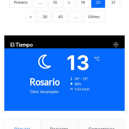
Primero
...
10
«
19
20
21
»
30
40
...
Último
El Tiempo
13
℃
Rosario
16º - 13º
88%
1.03 km/h
Cielo despejado