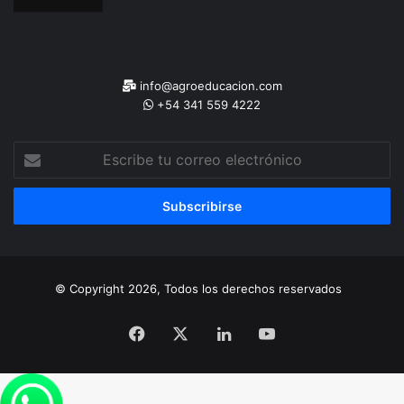
info@agroeducacion.com
+54 341 559 4222
Escribe
tu
correo
electrónico
© Copyright 2026, Todos los derechos reservados
Facebook
X
LinkedIn
YouTube