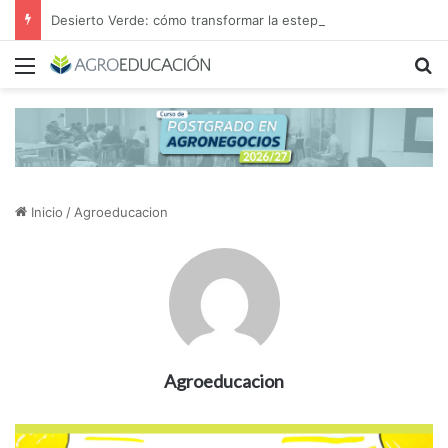
Desierto Verde: cómo transformar la estepa patagónica en un proyecto agroindustrial de exportación
Menú
B
Inicio
/
Agroeducacion
Agroeducacion