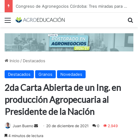
Congreso de Agronegocios Córdoba: Tres miradas para interpretar el escenario y tomar mejores decisiones
Menú
B
Inicio
/
Destacados
Destacados
Granos
Novedades
2da Carta Abierta de un Ing. en
producción Agropecuaria al
Presidente de la Nación
Send
Juan Bueno
20 de diciembre de 2021
0
2.949
an
4 minutos de lectura