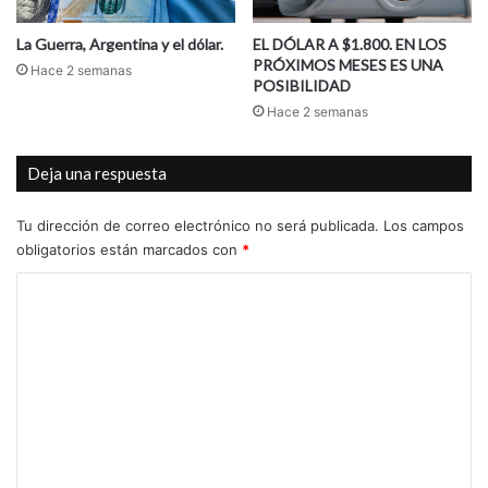
La Guerra, Argentina y el dólar.
EL DÓLAR A $1.800. EN LOS
PRÓXIMOS MESES ES UNA
Hace 2 semanas
POSIBILIDAD
Hace 2 semanas
Deja una respuesta
Tu dirección de correo electrónico no será publicada.
Los campos
obligatorios están marcados con
*
C
o
m
e
n
t
a