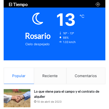
El Tiempo
13
℃
Rosario
16º - 13º
88%
1.03 km/h
Cielo despejado
Popular
Reciente
Comentarios
Lo que viene para el campo y el contrato de
alquiler
10 de abril de 2023