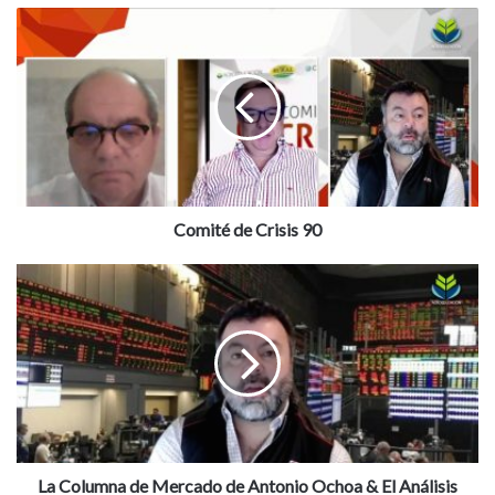
Comité
de
Crisis
90
Comité de Crisis 90
La
Columna
de
Mercado
de
Antonio
Ochoa
&
El
Análisis
La Columna de Mercado de Antonio Ochoa & El Análisis