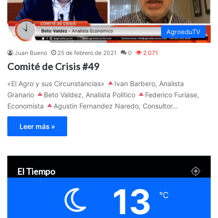
AgroeduTV
Juan Bueno
25 de febrero de 2021
0
2.071
Comité de Crisis #49
«El Agro y sus Circunstancias»
Ivan Barbero, Analista
Granario
Beto Valdez, Analista Político
Federico Furiase,
Economista
Agustin Fernandez Naredo, Consultor…
Leer más »
El Tiempo
13
℃