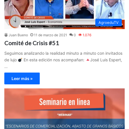
AgroeduTV
Juan Bueno
11 de marzo de 2021
0
1.076
Comité de Crisis #51
Seguimos analizando la realidad minuto a minuto con invitados
de lujo
En esta edición nos acompañan:
José Luis Espert,
…
Leer más »