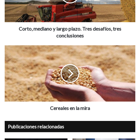
Tres
desafíos,
tres
conclusiones
Corto, mediano y largo plazo. Tres desafíos, tres
conclusiones
Cereales
en
la
mira
Cereales en la mira
Publicaciones relacionadas