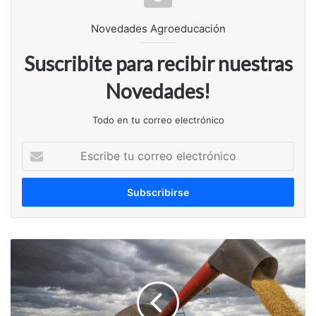
Novedades Agroeducación
Suscribite para recibir nuestras
Novedades!
Todo en tu correo electrónico
Escribe
tu
correo
electrónico
Corto,
mediano
y
largo
plazo.