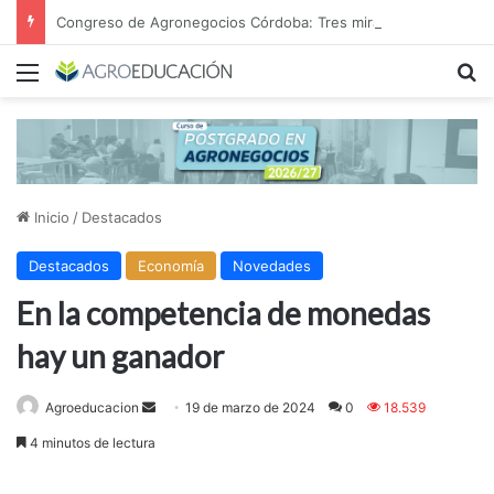
Congreso de Agronegocios Córdoba: Tres miradas para interpretar el escenario y tomar mejores decisiones
Menú
B
Inicio
/
Destacados
Destacados
Economía
Novedades
En la competencia de monedas
hay un ganador
Send
Agroeducacion
19 de marzo de 2024
0
18.539
an
4 minutos de lectura
email