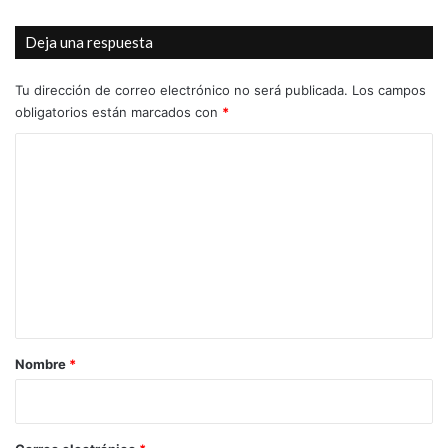
Deja una respuesta
Tu dirección de correo electrónico no será publicada.
Los campos
obligatorios están marcados con
*
C
o
m
e
n
t
a
r
Nombre
*
i
o