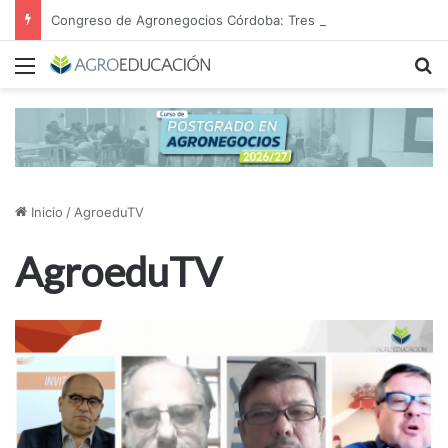
Congreso de Agronegocios Córdoba: Tres miradas para interpretar el escenario y tomar mejores decisiones
Menú
B
Inicio
/
AgroeduTV
AgroeduTV