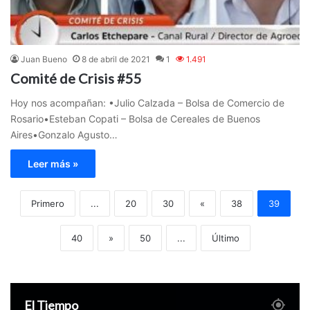
Juan Bueno
8 de abril de 2021
1
1.491
Comité de Crisis #55
Hoy nos acompañan: •Julio Calzada – Bolsa de Comercio de
Rosario•Esteban Copati – Bolsa de Cereales de Buenos
Aires•Gonzalo Agusto…
Leer más »
Primero
...
20
30
«
38
39
40
»
50
...
Último
El Tiempo