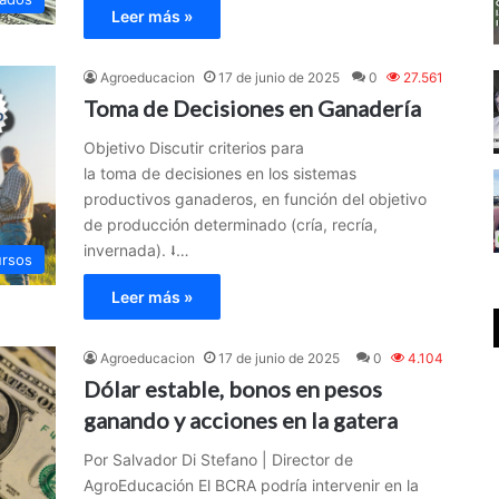
Leer más »
Agroeducacion
17 de junio de 2025
0
27.561
Toma de Decisiones en Ganadería
Objetivo Discutir criterios para
la toma de decisiones en los sistemas
productivos ganaderos, en función del objetivo
de producción determinado (cría, recría,
invernada). ⭣…
rsos
Leer más »
Agroeducacion
17 de junio de 2025
0
4.104
Dólar estable, bonos en pesos
ganando y acciones en la gatera
Por Salvador Di Stefano | Director de
AgroEducación El BCRA podría intervenir en la