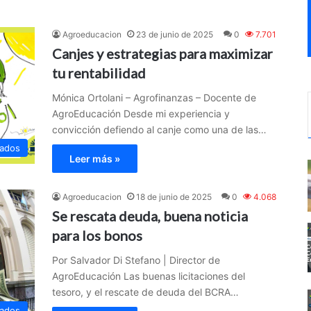
c
a
r
Agroeducacion
23 de junio de 2025
0
7.701
:
Canjes y estrategias para maximizar
tu rentabilidad
Mónica Ortolani – Agrofinanzas – Docente de
AgroEducación Desde mi experiencia y
convicción defiendo al canje como una de las…
ados
Leer más »
Agroeducacion
18 de junio de 2025
0
4.068
Se rescata deuda, buena noticia
para los bonos
Por Salvador Di Stefano | Director de
AgroEducación Las buenas licitaciones del
tesoro, y el rescate de deuda del BCRA…
ados