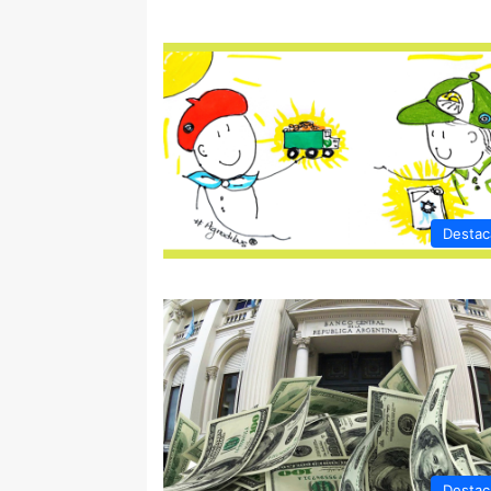
Destac
Destac