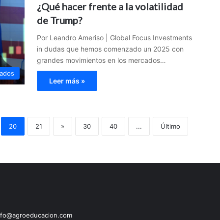
¿Qué hacer frente a la volatilidad
de Trump?
Por Leandro Ameriso | Global Focus Investments
in dudas que hemos comenzado un 2025 con
grandes movimientos en los mercados…
ados
Leer más »
20
21
»
30
40
...
Último
fo@agroeducacion.com