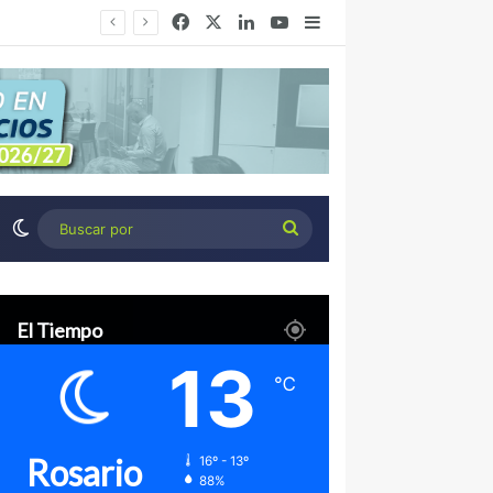
Facebook
X
LinkedIn
YouTube
Barra lateral
Desierto Verde: cómo transformar la estepa patagónica en un proyecto agroindustrial de exportación
Switch skin
Buscar
por
El Tiempo
13
℃
Rosario
16º - 13º
88%