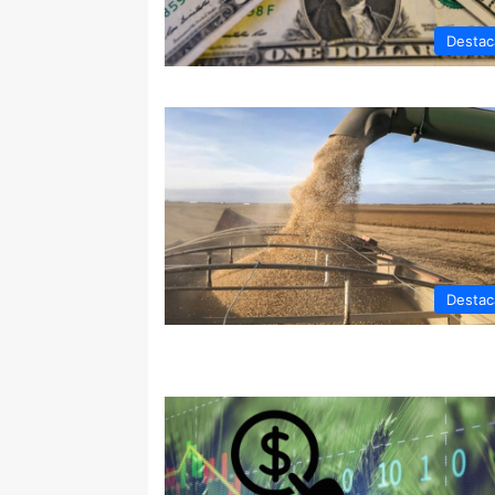
Destac
Destac