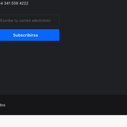
4 341 559 4222
ibe
eo
trónico
ados