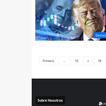
Destac
Primero
...
10
«
19
Sobre Nosotros
in